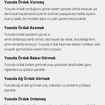
Yuxuda Ördək Vurmaq
Yuxuda ördək vurduğunu görən adam işindən istefa verəcək, ya
da ticarət həyatında böyük bir böhran yaşayaraq maddi ziyana
məruz qalıb, bir müddət ağrılı və çətin günlər keçirəcəkdir.
Yuxuda Ördək Kəsmək
Yuxuda ördək kəsdiyini görən a
amın dolanışıq dərdi olmaz, ailə həyatı da rahat, arzuladığı kimi,
əmin-amanlıq ilə keçər. Yuxuda ördək kəsmək adətən cəfakar olan
və qədr qiymət bilən xanım kimi yozulur.
Yuxuda Ördək Balası Görmək
Yuxuda ördək balası görmək yuxu yiyəsinin ətrafındakı gənc
oğlanlara və qızlara işarətdir.
Yuxuda Ağ Ördək Görmək
Yuxuda ağ ördək görmək xoş, cəlbedici və əndamlı yoldaşa
işarətdir.
Yuxuda Ördək Ovlamaq