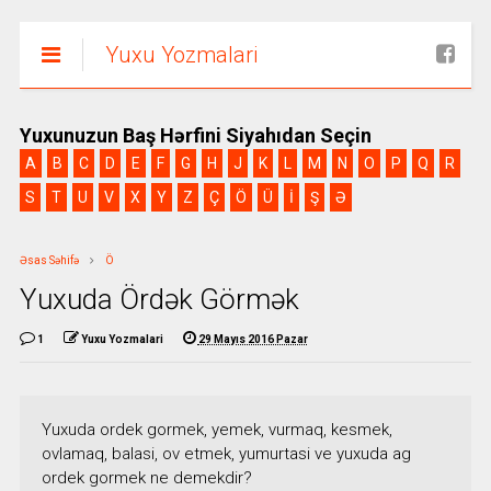
Yuxu Yozmalari
Yuxunuzun Baş Hərfini Siyahıdan Seçin
A
B
C
D
E
F
G
H
J
K
L
M
N
O
P
Q
R
S
T
U
V
X
Y
Z
Ç
Ö
Ü
İ
Ş
Ə
Əsas Səhifə
Ö
Yuxuda Ördək Görmək
1
Yuxu Yozmalari
29 Mayıs 2016 Pazar
Yuxuda ordek gormek, yemek, vurmaq, kesmek,
ovlamaq, balasi, ov etmek, yumurtasi ve yuxuda ag
ordek gormek ne demekdir?