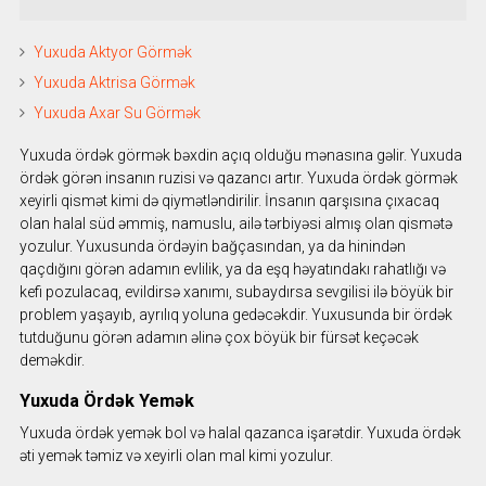
Yuxuda Aktyor Görmək
Yuxuda Aktrisa Görmək
Yuxuda Axar Su Görmək
Yuxuda ördək görmək bəxdin açıq olduğu mənasına gəlir. Yuxuda
ördək görən insanın ruzisi və qazancı artır. Yuxuda ördək görmək
xeyirli qismət kimi də qiymətləndirilir. İnsanın qarşısına çıxacaq
olan halal süd əmmiş, namuslu, ailə tərbiyəsi almış olan qismətə
yozulur. Yuxusunda ördəyin bağçasından, ya da hinindən
qaçdığını görən adamın evlilik, ya da eşq həyatındakı rahatlığı və
kefi pozulacaq, evildirsə xanımı, subaydırsa sevgilisi ilə böyük bir
problem yaşayıb, ayrılıq yoluna gedəcəkdir. Yuxusunda bir ördək
tutduğunu görən adamın əlinə çox böyük bir fürsət keçəcək
deməkdir.
Yuxuda Ördək Yemək
Yuxuda ördək yemək bol və halal qazanca işarətdir. Yuxuda ördək
əti yemək təmiz və xeyirli olan mal kimi yozulur.