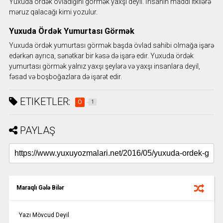
Yuxuda ördək ovladığını görmək yaxşı deyil. İnsanın maddi itkilərə
məruz qalacağı kimi yozulur.
Yuxuda Ördək Yumurtası Görmək
Yuxuda ördək yumurtası görmək başda övlad sahibi olmağa işarə
edərkən ayrıca, sənətkar bir kəsə də işarə edir. Yuxuda ördək
yumurtası görmək yalnız yaxşı şeylərə və yaxşı insanlara deyil,
fəsad və boşboğazlara də işarət edir.
ETIKETLER:
Ö
1
PAYLAŞ
Maraqlı Gələ Bilər
Yazı Mövcud Deyil