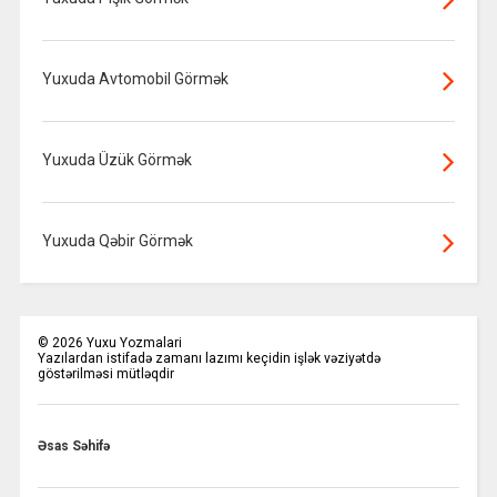
Yuxuda Avtomobil Görmək
Yuxuda Üzük Görmək
Yuxuda Qəbir Görmək
©
2026
Yuxu Yozmalari
Yazılardan istifadə zamanı lazımı keçidin işlək vəziyətdə
göstərilməsi mütləqdir
Əsas Səhifə