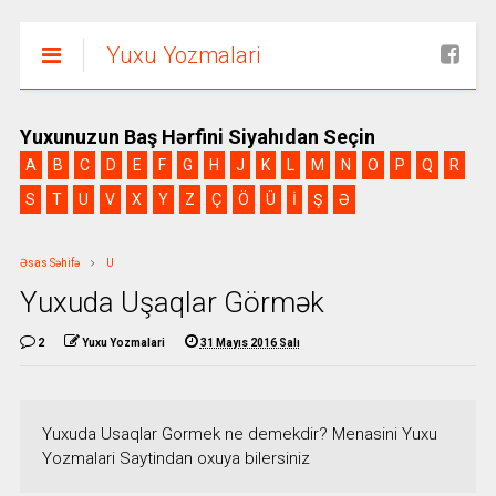
Yuxu Yozmalari
Yuxunuzun Baş Hərfini Siyahıdan Seçin
A
B
C
D
E
F
G
H
J
K
L
M
N
O
P
Q
R
S
T
U
V
X
Y
Z
Ç
Ö
Ü
İ
Ş
Ə
Əsas Səhifə
U
Yuxuda Uşaqlar Görmək
2
Yuxu Yozmalari
31 Mayıs 2016 Salı
Yuxuda Usaqlar Gormek ne demekdir? Menasini Yuxu
Yozmalari Saytindan oxuya bilersiniz