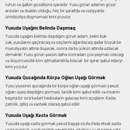
ruhun və qəlbin gözəlliyinə işarətdir. Yuxu görən adamın gözəl
arzuları və duaları olduğu, heç bir şəraitdə və vəziyyətdə
ümidsizliyə düşməməsi kimi yozulur.
Yuxuda Uşağını Belində Daşımaq
Yuxuda uşağını belində daşıdığını görən adam, belini bük
cək, yuxularını qaçıracaq və saçlarını ağardacaq qədər böyük bir
məsuliyyətin altına düşəcək, sonra da bu yükün altında əziləcək
deməkdir. Yuxu görən şəxsin daha sonradan çox peşman olacağı
və düşüncəsizlik kimi qitmətləndirilə biləcək bir qərar qəbul edəcyi
kimi yozulur.
Yuxuda Qucağında Körpə Oğlan Uşağı Görmək
Yuxu yiyəsinin qucağında bir körpə oğlan uşağı görməsi yaxud
oğıan uşaq daşıdığını görməsi, tərslik kimi qəbul edilir və insanın
başına bir sıra kədərli hadisələrin gələcəyi kimi açıqlanır. Kədər,
çətinlik, qıtlıq və xəstəlik olaraq qəbul edilir.
Yuxuda Uşağı Xəstə Görmək
Yuxuda uşağı xəstə görmək yaxud başqa sözlə ifadə etsək xəstə
uşaq görmək, xəyal qırıqlığı yaşamağa, istəklərə və arzulara çata