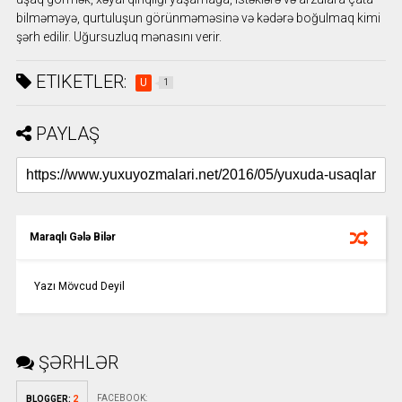
bilməməyə, qurtuluşun görünməməsinə və kədərə boğulmaq kimi
şərh edilir. Uğursuzluq mənasını verir.
ETIKETLER:
U
1
PAYLAŞ
Maraqlı Gələ Bilər
Yazı Mövcud Deyil
ŞƏRHLƏR
FACEBOOK
:
BLOGGER
:
2