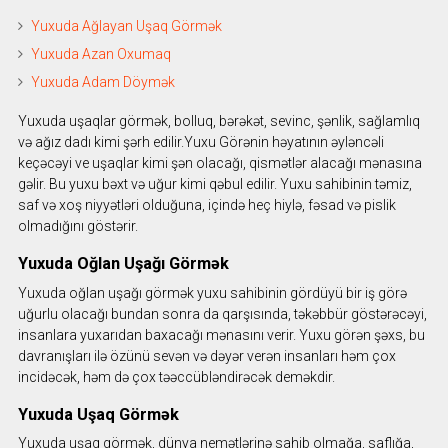
Yuxuda Ağlayan Uşaq Görmək
Yuxuda Azan Oxumaq
Yuxuda Adam Döymək
Yuxuda uşaqlar görmək, bolluq, bərəkət, sevinc, şənlik, sağlamlıq
və ağız dadı kimi şərh edilir.Yuxu Görənin həyatının əyləncəli
keçəcəyi ve uşaqlar kimi şən olacağı, qismətlər alacağı mənasına
gəlir. Bu yuxu bəxt və uğur kimi qəbul edilir. Yuxu sahibinin təmiz,
saf və xoş niyyətləri olduğuna, içində heç hiylə, fəsad və pislik
olmadığını göstərir.
Yuxuda Oğlan Uşağı Görmək
Yuxuda oğlan uşağı görmək yuxu sahibinin gördüyü bir iş görə
uğurlu olacağı bundan sonra da qarşısında, təkəbbür göstərəcəyi,
insanlara yuxarıdan baxacağı mənasını verir. Yuxu görən şəxs, bu
davranışları ilə özünü sevən və dəyər verən insanları həm çox
incidəcək, həm də çox təəccübləndirəcək deməkdir.
Yuxuda Uşaq Görmək
Yuxuda uşaq görmək, dünya nemətlərinə sahib olmağa, saflığa,