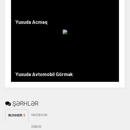
Yuxuda Acmaq
Yuxuda Avtomobil Görmək
ŞƏRHLƏR
FACEBOOK
:
BLOGGER
:
5
DISQUS