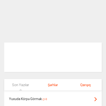
Son Yazılar
Şərhlər
Qarışıq
Yuxuda Körpə Görmək
0