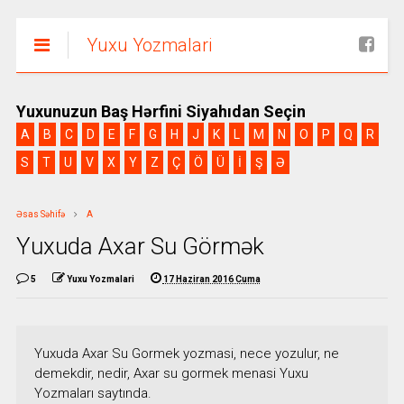
Yuxu Yozmalari
Yuxunuzun Baş Hərfini Siyahıdan Seçin
A
B
C
D
E
F
G
H
J
K
L
M
N
O
P
Q
R
S
T
U
V
X
Y
Z
Ç
Ö
Ü
İ
Ş
Ə
Əsas Səhifə
A
Yuxuda Axar Su Görmək
5
Yuxu Yozmalari
17 Haziran 2016 Cuma
Yuxuda Axar Su Gormek yozmasi, nece yozulur, ne
demekdir, nedir, Axar su gormek menasi Yuxu
Yozmaları saytında.