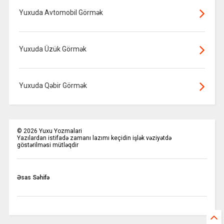
Yuxuda Avtomobil Görmək
Yuxuda Üzük Görmək
Yuxuda Qəbir Görmək
©
2026
Yuxu Yozmalari
Yazılardan istifadə zamanı lazımı keçidin işlək vəziyətdə
göstərilməsi mütləqdir
Əsas Səhifə