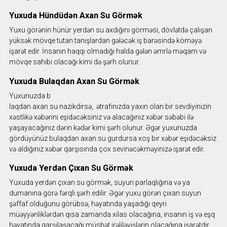
Yuxuda Hündüdən Axan Su Görmək
Yuxu görənin hünür yerdən su axdığını görməsi, dövlətdə çalışan
yüksək mövqe tutan tanışlardan gələcək iş barəsində köməyə
işarət edir. İnsanın haqqı olmadığı halda gələn əmrlə məqam və
mövqe sahibi olacağı kimi də şərh olunur.
Yuxuda Bulaqdan Axan Su Görmək
Yuxunuzda b
laqdan axan su nazikdirsə, ətrafınızda yaxın olan bir sevdiyinizin
xəstlikə xəbərini eşidəcəksiniz və alacağınız xəbər səbəbi ilə
yaşayacağınız dərin kədər kimi şərh olunur. Əgər yuxunuzda
gördüyünüz bulaqdan axan su gurdursa xoş bir xəbər eşidəcəksiz
və aldığınız xəbər qarşısında çox sevinəcəkməyinizə işarət edir.
Yuxuda Yerdən Çıxan Su Görmək
Yuxuda yerdən çıxan su görmək, suyun parlaqlığına və ya
dumanına görə fərqli şərh edilir. Əgər yuxu görən çıxan suyun
şəffaf olduğunu görübsə, həyatında yaşadığı qeyri
müəyyənliklərdən qısa zamanda xilas olacağına, insanın iş və eşq
həyatında qarşılaşacağı müsbət irəliləyişlərin olacağına işarətdir.