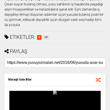
Çıxan suyun bulanıq olması, yuxu sahibinin iş həyatında yaşadığı
qeyri müəyyənlikləri və narazılıqlara işarət edir. Eyni zamanda iş
dəyişikliyi etməyi düşünən adamlar üçün yuxuda bulanıq çıxan bir
su görmək, ediləcək dəyişiklik üçün düzgün vaxtı seçmədiyi kimi
də yozulur.
ETIKETLER:
A
28
PAYLAŞ
Maraqlı Gələ Bilər