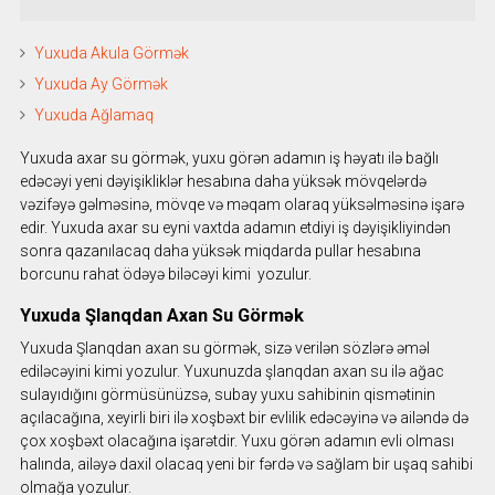
Yuxuda Akula Görmək
Yuxuda Ay Görmək
Yuxuda Ağlamaq
Yuxuda axar su görmək, yuxu görən adamın iş həyatı ilə bağlı
edəcəyi yeni dəyişikliklər hesabına daha yüksək mövqelərdə
vəzifəyə gəlməsinə, mövqe və məqam olaraq yüksəlməsinə işarə
edir. Yuxuda axar su eyni vaxtda adamın etdiyi iş dəyişikliyindən
sonra qazanılacaq daha yüksək miqdarda pullar hesabına
borcunu rahat ödəyə biləcəyi kimi yozulur.
Yuxuda Şlanqdan Axan Su Görmək
Yuxuda Şlanqdan axan su görmək, sizə verilən sözlərə əməl
ediləcəyini kimi yozulur. Yuxunuzda şlanqdan axan su ilə ağac
sulayıdığını görmüsünüzsə, subay yuxu sahibinin qismətinin
açılacağına, xeyirli biri ilə xoşbəxt bir evlilik edəcəyinə və ailəndə də
çox xoşbəxt olacağına işarətdir. Yuxu görən adamın evli olması
halında, ailəyə daxil olacaq yeni bir fərdə və sağlam bir uşaq sahibi
olmağa yozulur.