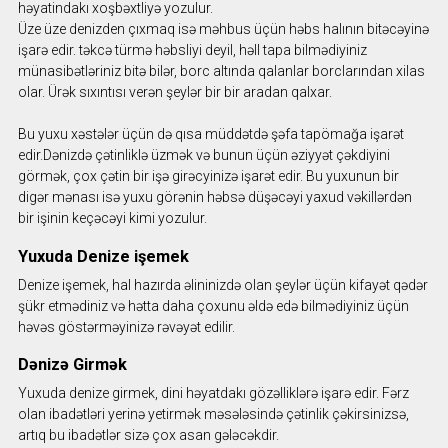
həyatindakı xoşbəxtliyə yozulur.
Üze üze denizden çıxmaq isə məhbus üçün həbs halının bitəcəyinə
işarə edir. təkcə türmə həbsliyi deyil, həll tapa bilmədiyiniz
münasibətləriniz bitə bilər, borc altında qalanlar borclarından xilas
olar. Ürək sıxıntısı verən şeylər bir bir aradan qalxar.
Bu yuxu xəstələr üçün də qısa müddətdə şəfa tapömağa işarət
edir.Dənizdə çətinliklə üzmək və bunun üçün əziyyət çəkdiyini
görmək, çox çətin bir işə girəcyinizə işarət edir. Bu yuxunun bir
digər mənası isə yuxu görənin həbsə düşəcəyi yaxud vəkillərdən
bir işinin keçəcəyi kimi yozulur.
Yuxuda Denize işemek
Denize işemek, hal hazırda əlininizdə olan şeylər üçün kifayət qədər
şükr etmədiniz və hətta daha çoxunu əldə edə bilmədiyiniz üçün
həvəs göstərməyinizə rəvəyət edilir.
Dənizə Girmək
Yuxuda denize girmek, dini həyatdakı gözəlliklərə işarə edir. Fərz
olan ibadətləri yerinə yetirmək məsələsində çətinlik çəkirsinizsə,
artıq bu ibadətlər sizə çox asan gələcəkdir.