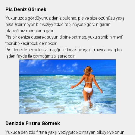
Pis Deniz Görmek
Yuxunuzda gördüyünüz dəniz bulanıq, pis və sizə özünüzü yaxşı
hiss etdirməyən bir vəziyyətdədirsə, nəyəsə görə nigaran
olacağınız mənasına gəlir.
Pis bir dənizə düşərək suyun dibinə batmaq, yuxu sahibin mənfi
təcrübə keçirəcək deməkdir.
Pis denizde üzmek sizi məşğul edəcək bir işə girməyi ancaq bu
işdən fayda ilə çıxmağınıza işarət edir.
Denizde Fırtına Görmek
Yuxuda denizdə fırtına yaxşı vəziyyətdə olmayan ölkəyə və onun