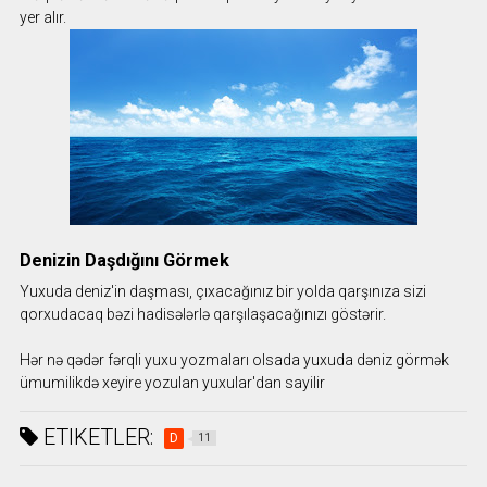
yer alır.
Denizin Daşdığını Görmek
Yuxuda deniz'in daşması, çıxacağınız bir yolda qarşınıza sizi
qorxudacaq bəzi hadisələrlə qarşılaşacağınızı göstərir.
Hər nə qədər fərqli yuxu yozmaları olsada yuxuda dəniz görmək
ümumilikdə xeyire yozulan yuxular'dan sayilir
ETIKETLER:
D
11