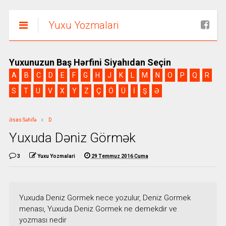
Yuxu Yozmalari
Yuxunuzun Baş Hərfini Siyahıdan Seçin
A
B
C
D
E
F
G
H
J
K
L
M
N
O
P
Q
R
S
T
U
V
X
Y
Z
Ç
Ö
Ü
İ
Ş
Ə
Əsas Səhifə
D
Yuxuda Dəniz Görmək
3
Yuxu Yozmalari
29 Temmuz 2016 Cuma
Yuxuda Deniz Gormek nece yozulur, Deniz Gormek
menası, Yuxuda Deniz Gormek ne demekdir ve
yozması nedir