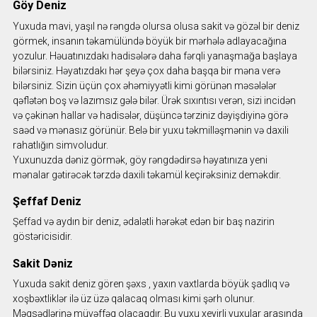
Göy Deniz
Yuxuda mavi, yaşıl nə rəngdə olursa olusa sakit və gözəl bir deniz
görmek, insanın təkamülündə böyük bir mərhələ adlayacağına
yozulur. Həuatınızdakı hadisələrə daha fərqli yanaşmağa başlaya
bilərsiniz. Həyatızdakı hər şeyə çox daha başqa bir məna verə
bilərsiniz. Sizin üçün çox əhəmiyyətli kimi görünən məsələlər
qəflətən boş və lazımsız gələ bilər. Ürək sıxıntısı verən, sizi incidən
və çəkinən hallar və hadisələr, düşüncə tərziniz dəyişdiyinə görə
saəd və mənasız görünür. Belə bir yuxu təkmilləşmənin və daxili
rahatlığın simvoludur.
Yuxunuzda dəniz görmək, göy rəngdədirsə həyatınıza yeni
mənalar gətirəcək tərzdə daxili təkamül keçirəksiniz deməkdir.
Şeffaf Deniz
Şeffad və aydın bir deniz, ədalətli hərəkət edən bir baş nazirin
göstəricisidir.
Sakit Dəniz
Yuxuda sakit deniz gören şəxs , yaxın vaxtlarda böyük şadlıq və
xoşbəxtliklər ilə üz üzə qalacaq olması kimi şərh olunur.
Məqsədlərinə müvəffəq olacaqdır. Bu yuxu xeyirli yuxular arasında