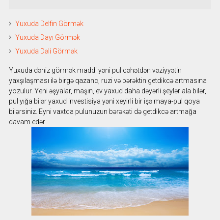
Yuxuda Delfin Görmək
Yuxuda Dayı Görmək
Yuxuda Dəli Görmək
Yuxuda dəniz görmək maddi yəni pul cəhətdən vəziyyətin
yaxşılaşması ilə birgə qazanc, ruzi və bərəktin getdikcə artmasına
yozulur. Yeni əşyalar, maşın, ev yaxud daha dəyərli şeylər ala bilər,
pul yığa bilər yaxud investisiya yəni xeyirli bir işə maya-pul qoya
bilərsiniz. Eyni vaxtda pulunuzun bərəkəti də getdikcə artmağa
davam edər.