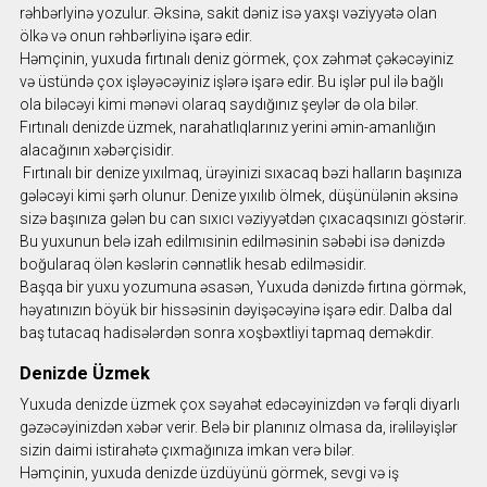
rəhbərlyinə yozulur. Əksinə, sakit dəniz isə yaxşı vəziyyətə olan
ölkə və onun rəhbərliyinə işarə edir.
Həmçinin, yuxuda fırtınalı deniz görmek, çox zəhmət çəkəcəyiniz
və üstündə çox işləyəcəyiniz işlərə işarə edir. Bu işlər pul ilə bağlı
ola biləcəyi kimi mənəvi olaraq saydığınız şeylər də ola bilər.
Fırtınalı denizde üzmek, narahatlıqlarınız yerini əmin-amanlığın
alacağının xəbərçisidir.
Fırtınalı bir denize yıxılmaq, ürəyinizi sıxacaq bəzi halların başınıza
gələcəyi kimi şərh olunur. Denize yıxılıb ölmek, düşünülənin əksinə
sizə başınıza gələn bu can sıxıcı vəziyyətdən çıxacaqsınızı göstərir.
Bu yuxunun belə izah edilmısinin edilməsinin səbəbi isə dənizdə
boğularaq ölən kəslərin cənnətlik hesab edilməsidir.
Başqa bir yuxu yozumuna əsasən, Yuxuda dənizdə fırtına görmək,
həyatınızın böyük bir hissəsinin dəyişəcəyinə işarə edir. Dalba dal
baş tutacaq hadisələrdən sonra xoşbəxtliyi tapmaq deməkdir.
Denizde Üzmek
Yuxuda denizde üzmek çox səyahət edəcəyinizdən və fərqli diyarlı
gəzəcəyinizdən xəbər verir. Belə bir planınız olmasa da, irəliləyişlər
sizin daimi istirahətə çıxmağınıza imkan verə bilər.
Həmçinin, yuxuda denizde üzdüyünü görmek, sevgi və iş