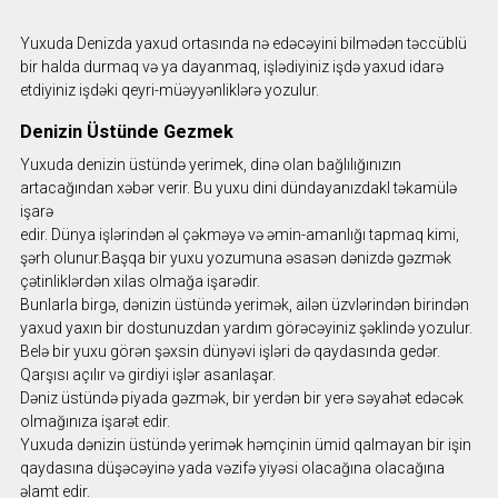
Yuxuda Denizda yaxud ortasında nə edəcəyini bilmədən təccüblü
bir halda durmaq və ya dayanmaq, işlədiyiniz işdə yaxud idarə
etdiyiniz işdəki qeyri-müəyyənliklərə yozulur.
Denizin Üstünde Gezmek
Yuxuda denizin üstündə yerimek, dinə olan bağlılığınızın
artacağından xəbər verir. Bu yuxu dini dündayanızdakl təkamülə
işarə
edir. Dünya işlərindən əl çəkməyə və əmin-amanlığı tapmaq kimi,
şərh olunur.Başqa bir yuxu yozumuna əsasən dənizdə gəzmək
çətinliklərdən xilas olmağa işarədir.
Bunlarla birgə, dənizin üstündə yerimək, ailən üzvlərindən birindən
yaxud yaxın bir dostunuzdan yardım görəcəyiniz şəklində yozulur.
Belə bir yuxu görən şəxsin dünyəvi işləri də qaydasında gedər.
Qarşısı açılır və girdiyi işlər asanlaşar.
Dəniz üstündə piyada gəzmək, bir yerdən bir yerə səyahət edəcək
olmağınıza işarət edir.
Yuxuda dənizin üstündə yerimək həmçinin ümid qalmayan bir işin
qaydasına düşəcəyinə yada vəzifə yiyəsi olacağına olacağına
əlamt edir.