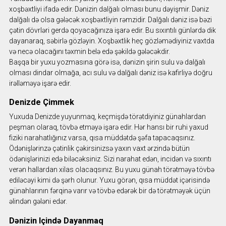
xoşbəxtliyi ifadə edir. Dənizin dalğalı olması bunu dəyişmir. Dəniz
dalğalı də olsa gələcək xoşbəxtliyin rəmzidir. Dalğalı dəniz isə bəzi
çətin dövrləri gerdə qoyacağınıza işarə edir. Bu sıxıntılı günlərdə dik
dayanaraq, səbirlə gözləyin. Xoşbəxtlik heç gözləmədiyiniz vaxtda
və necə olacağını təxmin belə edə şəkildə gələcəkdir.
Başqa bir yuxu yozmasına görə isə, dənizin şirin sulu və dalğalı
olması dindar olmağa, acı sulu və dalğalı dəniz isə kafirliyə doğru
irəlləməyə işarə edir.
Denizde Çimmek
Yuxuda Denizde yuyunmaq, keçmişdə törətdiyiniz günahlardan
peşman olaraq, tövbə etməyə işarə edir. Hər hansı bir ruhi yaxud
fiziki narahatlığınız varsa, qısa müddətdə şəfa tapacaqsınız.
Ödənişlərinzə çətinlik çəkirsinizsə yaxın vaxt ərzində bütün
ödənişlərinizi edə biləcəksiniz. Sizi narahat edən, incidən və sıxıntı
verən hallardan xilas olacaqsınız. Bu yuxu günah törətməyə tövbə
ediləcəyi kimi də şərh olunur. Yuxu görən, qısa müddət içərisində
günahlarının fərqinə varır və tövbə edərək bir də törətməyək üçün
əlindən gələni edər.
Dənizin Içində Dayanmaq