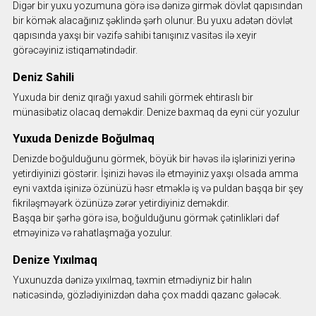
Digər bir yuxu yozumuna görə isə dənizə girmək dövlət qapısından
bir kömək alacağınız şəklində şərh olunur. Bu yuxu adətən dövlət
qapısında yaxşı bir vəzifə sahibi tanışınız vasitəs ilə xeyir
görəcəyiniz istiqamətindədir.
Deniz Sahili
Yuxuda bir deniz qırağı yaxud sahili görmek ehtiraslı bir
münasibətiz olacaq deməkdir. Denize baxmaq da eyni cür yozulur
Yuxuda Denizde Boğulmaq
Denizde boğulduğunu görmek, böyük bir həvəs ilə işlərinizi yerinə
yetirdiyinizi göstərir. İşinizi həvəs ilə etməyiniz yaxşı olsada amma
eyni vaxtda işinizə özünüzü həsr etməklə iş və puldan başqa bir şey
fikriləşməyərk özünüzə zərər yetirdiyiniz deməkdir.
Başqa bir şərhə görə isə, boğulduğunu görmək çətinlikləri dəf
etməyinizə və rahatlaşmağa yozulur.
Denize Yıxılmaq
Yuxunuzda dənizə yıxılmaq, təxmin etmədiyniz bir halın
nəticəsində, gözlədiyinizdən daha çox maddi qazanc gələcək.