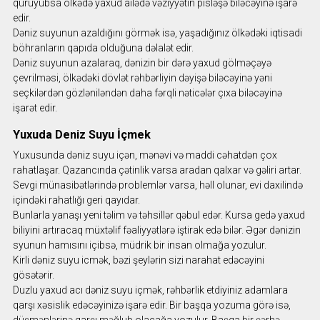
quruyubsa ölkədə yaxud ailədə vəziyyətin pisləşə biləcəyinə işarə
edir.
Dəniz suyunun azaldığını görmək isə, yaşadığınız ölkədəki iqtisadi
böhranların qapıda olduğuna dəlalət edir.
Dəniz suyunun azalaraq, dənizin bir dərə yaxud gölməçəyə
çevrilməsi, ölkədəki dövlət rəhbərliyin dəyişə biləcəyinə yəni
seçkilərdən gözləniləndən daha fərqli nəticələr çıxa biləcəyinə
işarət edir.
Yuxuda Deniz Suyu İçmek
Yuxusunda dəniz suyu içən, mənəvi və maddi cəhatdən çox
rahatlaşar. Qazancında çətinlik varsa aradan qalxar və gəliri artar.
Sevgi münasibətlərində problemlər varsa, həll olunar, evi daxilində
içindəki rahatlığı geri qayıdar.
Bunlarla yanaşı yeni təlim və təhsillər qəbul edər. Kursa gedə yaxud
biliyini artıracaq müxtəlif fəaliyyətlərə iştirak edə bilər. Əgər dənizin
syunun hamısını içibsə, müdrik bir insan olmağa yozulur.
Kirli dəniz suyu icmək, bəzi şeylərin sizi narahat edəcəyini
gösətərir.
Duzlu yaxud acı dəniz suyu içmək, rəhbərlik etdiyiniz adamlara
qarşı xəsislik edəcəyinizə işarə edir. Bir başqa yozuma görə isə,