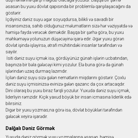
düşmənlərinə qarşı məğlub olacağa yozulur. Başqa bir şərhə
əsasən bu yuxu dövlət qapısında bir problemlə qarşılaşacağını da
göstərir.
İçdiyiniz dəniz suyu əgər soyuqdursa, bilikli və savadlı bir
insansınızsa, sahib olduğunuz məlumatların sizə hər vəziyyətdə və
həmişə fayda verəcək deməkdir. Başqa bir şərhə görə, bu yuxu
məhkəməyə yolunuzun düşəcəyinə işarə edir. Əgər yuxu görən
dövlət işində işləyirsə, ətrafı mühitindəki insanlar tərəfindən və
sayılır.
İsiti dəniz suyu içmək isə, gördüyünüz günah işlərin ucbatından,
başınıza bir bəla gələcəyi kimi yozulur. Elə buna görə də günah
işlərindən uzaq durmaq lazımdır.
İçilən dəniz suyu sizə gələn nemətlərin miqdarını göstərir. Çoxlu
dəniz suyu içmisinizsə evinizə gələn qazanc da çox artacaqdır.
Dini olaraq bu yuxu biraz fərqli yozulur. Yuxuda dəniz suyu içmək,
liderliyin rəmzidir. Kiçik yaxud böyük bir insan icmasına liderlik edə
bilırsiniz.
Digər bir yuxu yozmas;na görə isə, dövlət böyükləri tərəfindən
gələcək xeyirə işarədir.
Dalğalı Dəniz Görmək
Yuxuda dəniz görmək yuxu yozmalarına əsasən, həmişə