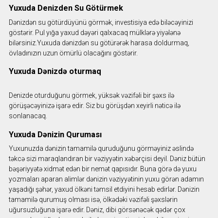
Yuxuda Denizden Su Götürmek
Dənizdən su götürdüyünü görmək, investisiya edə biləcəyinizi
göstərir. Pul yığa yaxud dəyəri qalxacaq mülklərə yiyələnə
bilərsiniz.Yuxuda dənizdən su götürərək harasa doldurmaq,
övladınızın uzun ömürlü olacağını göstərir.
Yuxuda Dənizdə oturmaq
Denizde oturduğunu görmek, yüksək vəzifəli bir şəxs ilə
görüşəcəyinizə işarə edir. Siz bu görüşdən xeyirli nəticə ilə
sonlanacaq.
Yuxuda Dənizin Quruması
Yuxunuzda dənizin tamamilə quruduğunu görməyiniz əslində
təkcə sizi maraqlandıran bir vəziyyətin xəbərçisi deyil. Dəniz bütün
bəşəriyyətə xidmət edən bir nemət qapısıdır. Buna görə də yuxu
yozmaları aparan alimlər dənizin vəziyyətinin yuxu görən adamın
yaşadığı şəhər, yaxud ölkəni təmsil etdiyini hesab edirlər. Dənizin
tamamilə qurumuş olması isə, ölkədəki vəzifəli şəxslərin
uğursuzluğuna işarə edir. Dəniz, dibi görsənəcək qədər çox