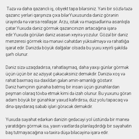
Təzə və daha qazanclı iş, obyekt tapa bilərsiniz. Yəni bir sözlə təzə
qazanc yerləri qarşınıza çıxa bilərYuxusunda dəniz görənin
ürəyində nə varsa reallaşar. Arzu, istək və məqsədlərinə asanlıqla
çatar.Yuxuda dəniz görmək qazancınızın artacağına işarə
edir.Yuxuda görülən dəniz əsasən xeyirə yozulur. Gözəl bir dəniz
menzeresi görmek isə mənəvi cəhətdən yüksəlməyə və rahatlığa
işarət edir. Dənizdə böyük dalğalar olsada bu yuxu xeyirli şəkildə
şərh olunur.
Dəniz sizə uzaqdadırsa, rahatlaşmaq, daha yaxşı günlər görmək
üçün üçün bir az əziyyət çəkəcəksiniz deməkdir. Dəniziə xoş və
rahat baxmaq isə daxildən gələn əmin-amanlığı göstərir.
Dəniz həmçinin günaha batmış bir insan üçün günahlardan
peşman olaraq tövbə etmək kimi də izah olunur. Bu yuxunu görən
adam böyük bir günahkar yaxud kafirdirsə, düz yolu tapacaq və
dinə qayıdaraq səbəb işləri görəcək deməkdir.
Yuxuda səyahət edərkən dənizin gedəcəyi yol üstündə bir maneə
yaratdığını görmək isə, yaxın vaxtlarda planlaşdırdığı bir səyahətin
baş tutmayacağına və təxirə düşə biləcəyinə işarə edir.